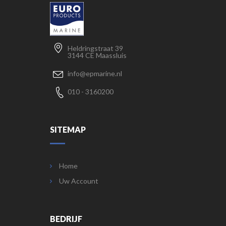
Heldringstraat 39
3144 CE Maassluis
info@epmarine.nl
010 - 3160200
SITEMAP
Home
Uw Account
BEDRIJF