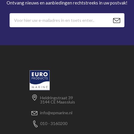
Ontvang nieuws en aanbiedingen rechtstreeks in uw postvak!
Heldringstraat 39
3144 CE Maassluis
info@epmarine.nl
010 - 3160200