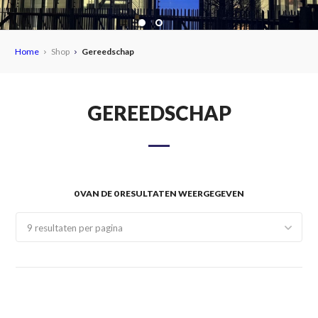
Home
Shop
Gereedschap
MEER DAN
6000
GEREEDSCHAP
PRODUCTEN
ALTIJD OP VOORRAAD!
0 VAN DE 0 RESULTATEN WEERGEGEVEN