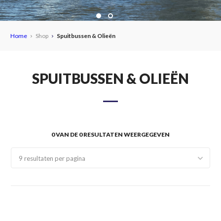
Home
Shop
Spuitbussen & Olieën
MEER DAN
6000
SPUITBUSSEN & OLIEËN
PRODUCTEN
ALTIJD OP VOORRAAD!
0 VAN DE 0 RESULTATEN WEERGEGEVEN