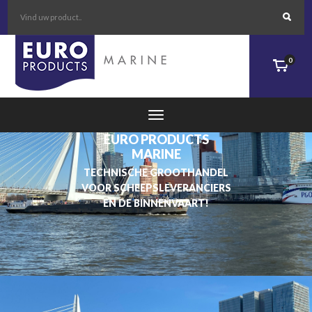
MARINE
TECHNISCHE GROOTHANDEL
VOOR SCHEEPSLEVERANCIERS
EN DE BINNENVAART!
0
MEER DAN
6000
PRODUCTEN
ALTIJD OP VOORRAAD!