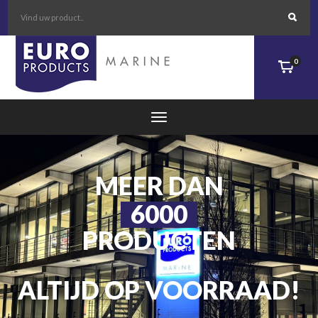
MARINE
TECHNISCHE GROOTHANDEL
VOOR SCHEEPSLEVERANCIERS
EN DE BINNENVAART!
0
MEER DAN
6000
PRODUCTEN
ALTIJD OP VOORRAAD!