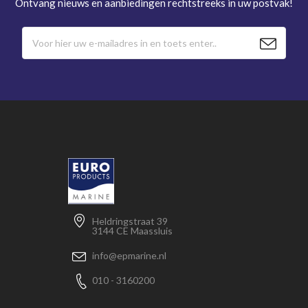
Ontvang nieuws en aanbiedingen rechtstreeks in uw postvak!
Heldringstraat 39
3144 CE Maassluis
info@epmarine.nl
010 - 3160200